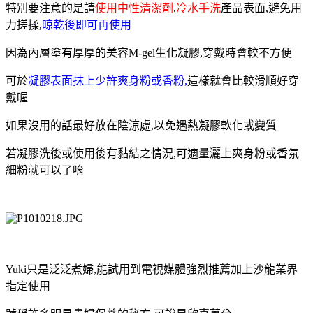
特別要注意的是請
使用中性清潔劑
,
冷水手洗
產品表面,避免用
力搓揉,
晾乾後即可再使用
因為內層塗有厚厚的美容M-gel生化凝膠,穿戴時會較不方便
可於
凝膠表面抹上少許爽身粉或香粉,
這樣就會比較滑順好穿
戴喔
如果沒用的話最好放在陰涼處,以免遇熱凝膠軟化或變質
若凝膠洗後或使用後有黏結之情況,可適量灑上爽身粉或香氛
細粉就可以了唷
Yuki只是泛泛煮婦,能試用到電視媒體強烈推薦加上沙龍業界
指定使用