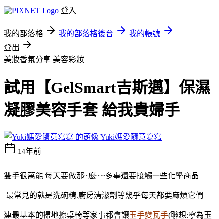
登入
我的部落格
我的部落格後台
我的帳號
登出
美妝香氛分享
美容彩妝
試用【GelSmart吉斯邁】保濕
凝膠美容手套 給我貴婦手
Yuki媽愛隨意寫寫
14年前
雙手很萬能 每天要做那~麼~~多事還要接觸一些化學商品
最常見的就是洗碗精.廚房清潔劑等幾乎每天都要麻煩它們
連最基本的掃地擦桌椅等家事都會讓
玉手變瓦手
(聯想:寧為玉