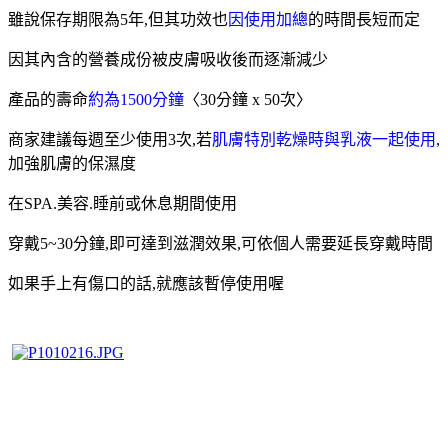
雖說保存期限為5年,但其功效也
因使用加總
的時間長短而定
因其內含的營養成份被皮膚吸收後而逐漸減少
產品的壽命
約為1500分鐘
〈30分鐘 x 50次〉
商家建議每週至少使用3次,若
肌膚特別乾燥時與乳液一起使用
,
加強肌膚的保濕度
在SPA.美容.睡前或休息期間使用
穿戴5~30分鐘,即可達到滋潤效果,可依個人需要延長穿戴時間
如果手上有傷口的話,就應該暫停使用喔