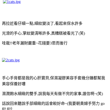
再拉近看仔細一點,細紋變淡了,看起來保水許多
光滑的手心,掌紋變清晰許多,
真糟糕被看光了(笑)
哇栽!!老年漏財嚴重~花錢要3思而後行
手心手背都是我的心肝寶貝,保濕凝膠美容手套幾分鐘都幫我
美容保養好嘍
濕潤飽水細緻的雙手,說我每天有做不完的家事,誰信啊~(笑)
話說回來聽說手部細緻的話會較好命~(我要朝貴婦手努力 go
go go)