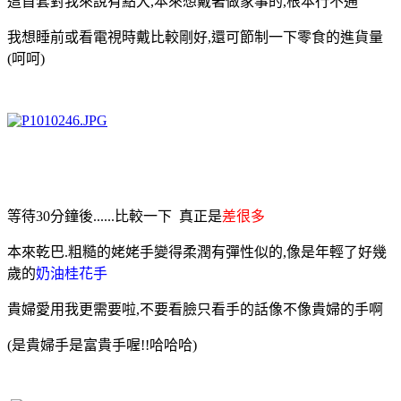
這首套對我來說有點大,本來想戴著做家事的,根本行不通
我想睡前或看電視時戴比較剛好,還可節制一下零食的進貨量
(呵呵
)
等待30分鐘後......
比較一下 真正是
差很多
本來乾巴.粗糙的姥姥手變得柔潤有彈性似的,像是年輕了好幾
歲的
奶油桂花手
貴婦愛用我更需要啦,不要看臉只看手的話像不像貴婦的手啊
(是貴婦手是富貴手喔!!哈哈哈)