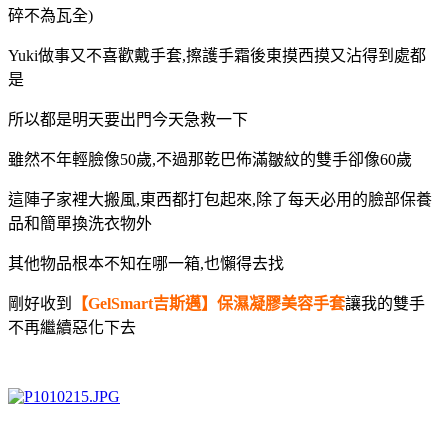
碎不為瓦全)
Yuki做事又不喜歡戴手套,
擦護手霜後東摸西摸又沾得到處都
是
所以都是明天要出門今天急救一下
雖然不年輕臉像50歲,不過那乾巴佈滿皺紋的雙手卻像60歲
這陣子家裡大搬風,東西都打包起來,除了每天必用的臉部保養
品和簡單換洗衣物外
其他物品根本不知在哪一箱,也懶得去找
剛好收到
【GelSmart吉斯邁】保濕凝膠美容手套
讓我的雙手
不再繼續惡化下去