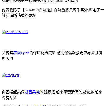
號稱許多
明星貴婦保養的秘方,可說是欣喜萬分
內容物除了【GelSmart吉斯邁】保濕凝膠美容手套外,還附了一
罐有清晰花香的香粉
美容套
表面nylon
的保暖材質,可以幫助保濕凝膠更容易被肌膚
所吸收
內裡摸起來像
凝固果凍
的凝膠,看起來厚實滑滑的感覺,
摸起來
會有點澀