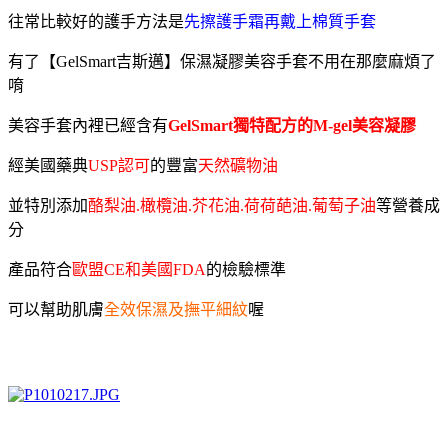
往常比較好的護手方法是
先擦護手霜再戴上棉質手套
有了【GelSmart吉斯邁】保濕凝膠美容手套不用在那麼麻煩了
唷
美容手套內裡已經含有
GelSmart獨特配方的M-gel美容凝膠
經
美國藥典
USP認可
的
豐
富
天然礦物油
並特別添加
酪梨油.橄欖油.芥花油.荷荷葩油.葡萄子油
等營養成
分
產品符合
歐盟CE和美國FDA
的檢驗標準
可以幫助肌膚
全效保濕及撫平細紋
喔