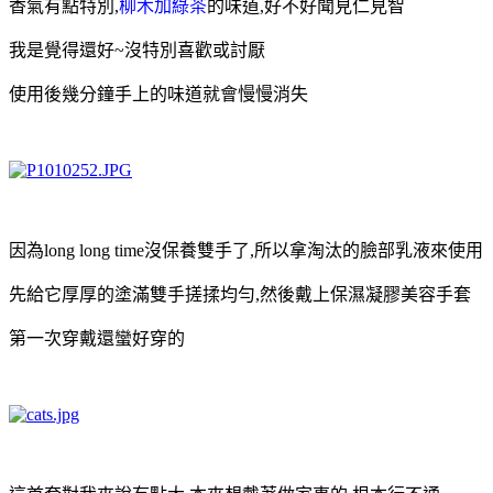
香氣有點特別,
柳木加綠茶
的味道,好不好聞見仁見智
我是覺得還好~沒特別喜歡或討厭
使用後幾分鐘手上的味道就會慢慢消失
因為long long time沒保養雙手了,所以拿淘汰的臉部乳液來使用
先給它厚厚的塗滿雙手搓揉均勻,然後戴上保濕凝膠美容手套
第一次穿戴還蠻好穿的