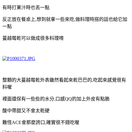
有時打果汁時也丟一點
反正放在餐桌上,想到就拿一些來吃,做料理時搭的話也給它加
一點
蔓越莓乾可以做成很多料理唷
整顆的大蔓越莓乾外表雖然看起來乾巴巴的,吃起來感覺很有
料喔
裡面還保有一些些的水分,口感QQ的加上外皮有點脆
酸中帶甜
又不會太乾硬
難怪ACE會那麼誇口,確實很不錯吃喔