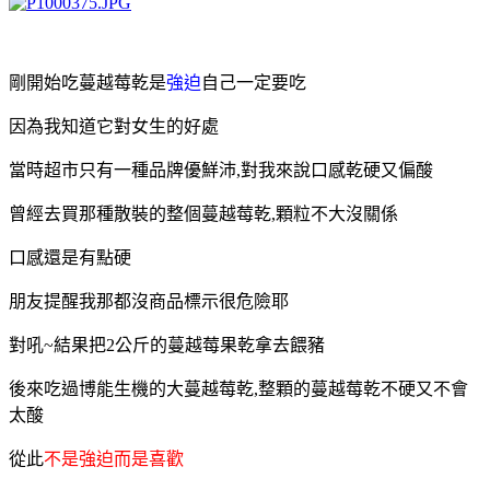
剛開始吃蔓越莓乾是
強迫
自己一定要吃
因為我知道它對女生的好處
當時超市只有一種品牌優鮮沛,對我來說口感乾硬又偏酸
曾經去買那種散裝的整個蔓越莓乾,顆粒不大沒關係
口感還是有點硬
朋友提醒我那都沒商品標示很危險耶
對吼~結果把2公斤的蔓越莓果乾拿去餵豬
後來吃過博能生機的大蔓越莓乾,整顆的蔓越莓乾不硬又不會
太酸
從此
不是強迫而是喜歡