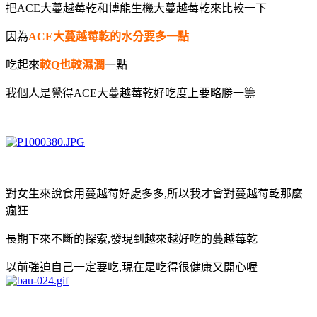
把ACE大蔓越莓乾和博能生機大蔓越莓乾來比較一下
因為
ACE大蔓越莓乾的
水
分要多一點
吃起來
較Q也較濕潤
一點
我個人是覺得ACE大蔓越莓乾好吃度上要略勝一籌
對女生來說食用蔓越莓好處多多,所以我才會對蔓越莓乾那麼
瘋狂
長期下來不斷的探索,發現到越來越好吃的蔓越莓乾
以前強迫自己一定要吃,現在是吃得很健康又開心喔