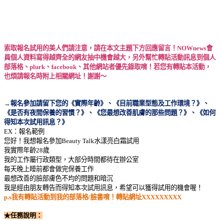
索取報名試用的美人們請注意，請在本文主題下方回應留言！
NOWnews
會
員個人資料寫得越齊全的網友抽中機會越大，另外幫忙轉貼活動訊息到個人
部落格、
plurk
、
facebook
、其他網站者優先錄取唷！若您有轉貼本活動，
也煩請報名時附上相關網址！謝謝～
→報名參加請留下您的《實際年齡》、《目前職業型態及工作環境？》、
《是否有夜間保養的習慣？》、《您最想改善肌膚的那些問題？》、《如何
得知本次試用訊息？》
EX
：報名範例
您好！我想報名參加
Beauty Talk
水漾亮白霜試用
我實際年齡
28
歲
我的工作屬行政類型，大部分時間都待在辦公室
每天晚上睡前都會做完保養工作
最想改善的臉部膚色不均的問題和暗沉
我是經由朋友轉告而得知本次試用訊息，希望可以獲得試用的機會喔！
p.s
我有轉貼活動到我的部落格
/
臉書唷！轉貼網址
XXXXXXXXX
★任務說明：