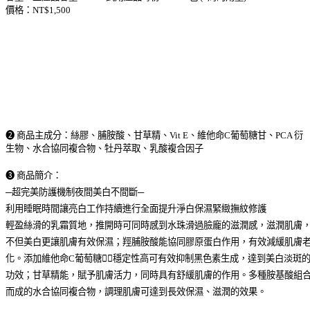
價格：
NT$1,500
➋
商品主成分
：絲膠、脯胺酸、甘草精、
Vit E
、維他命
C
葡萄糖甘、
PCA
衍
生物、水合協同複合物、牡丹萃取、乳酸複合因子
➌
商品簡介
：
─
超完美防護機制
夜間美白不間斷
─
利用睡眠時間讓亮白工作持續進行
全面提升淨白保濕緊緻撫紋修護
輕盈絲滑的乳霜質地，推開時可同時感到水珠滑過臉龐的滋潤感，滋潤肌膚
不但美白更讓肌膚有效保濕；羥脯胺酸能協同膠原蛋白作用，有效減緩肌膚
化。添加維他命
C
葡萄糖，穩定性高可有效抑制黑色素生成，達到美白淡斑
功效；甘草精能，賦予肌膚活力，同時具有舒緩肌膚的作用。多種胺基酸組
而成的水合協同複合物，調理肌膚可達到長效保濕、滋潤的效果。