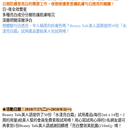
日間防護是亮白的需要工作，夜間修護更是讓肌膚勻白透亮的關鍵！
日
+
夜
全效雙星
多種亮白成分
分層防護肌膚暗沉
深層把關
深層淨白
想體驗勻白透亮、令人稱羨的好膚色嗎？
Beauty Talk
美人語將提供
50
份「水
漾亮白霜」試用產品要給美人兒試用唷！
★活動日期：
2010/7/27(
二
)
～
2010/8/2(
一
)
Beauty Talk
美人語提供了
50
份「水漾亮白霜」試用
產品(
每份
2ml x 14
包，
2
周的用量
)
給美人幫的會員免費索取試用唷！
用心寫試用心得的
3
名網友還可
再拿到
1
份
Beauty Talk
美人語感謝回饋禮
「亮白雙效美肌露(210ml)」唷！