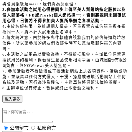
與會員帳號及mail，我們將為您處理。
3.
參加本活動之試用心得需同步上傳至美人幫網站指定版位以及
個人部落格、FB或Plurk(個人網站擇一)，否則將視同未回覆試
用心得，日後將不得參加美人幫所舉辦之各項活動。
4.
由於名額有限，為維護網友權益，若重複留言或信箱重複亦視
為同一人，將不計入試用活動名單中。
5.
網友請注意，由於許多郵件軟體會誤將我們的發信歸類為垃圾
信件，所以請參加的網友們收郵件時可注意垃圾郵件夾的內容
唷。
6.
本活動之試用品以實物為準，不得折抵現金，主辦單位保留更
換試用品的權利。倘若發生產品使用相關爭議，由
城繐股份有限公
司
負責，與NOWnews美人幫無關。
7.
參加活動者不得破壞或干擾活動網站上之各項資料、活動或功
能，並嚴禁以任何方式侵入、干擾、操縱或破壞活動網站上任何
系統及活動。若行為涉及違法，主辦單位將保留法律追訴權。
8.
主辦單位保有修正、暫停或終止本活動之權利。
載入更多
公開留言
私密留言