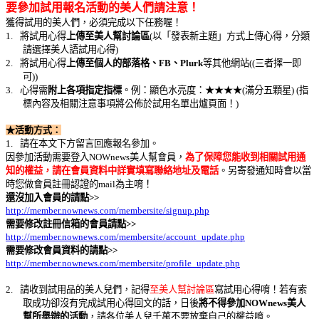
要參加試用報名活動的美人們請注意！
獲得試用的美人們，必須完成以下任務喔！
1.
將試用心得
上傳至美人幫討論區
(以「發表新主題」方式上傳心得，分類
請選擇美人語試用心得)
2.
將試用心得
上傳至個人的部落格、FB、Plurk
等其他網站((三者擇一即
可))
3.
心得需
附上各項指定指標
。例：顯色水亮度：★★★★(滿分五顆星) (指
標內容及相關注意事項將公佈於試用名單出爐頁面！)
★活動方式：
1.
請在本文下方留言回應報名參加。
因參加活動需要登入
NOWnews
美人幫會員，
為了保障您能收到相關試用通
知的權益，請在會員資料中詳實填寫聯絡地址及電話
。另寄發通知時會以當
時您做會員註冊認證的
mail
為主唷！
還沒加入會員的請點
>>
http://member.nownews.com/membersite/signup.php
需要修改註冊信箱的會員請點
>>
http://member.nownews.com/membersite/account_update.php
需要修改會員資料的請點
>>
http://member.nownews.com/membersite/profile_update.php
2.
請收到試用品的美人兒們，記得
至美人幫討論區
寫試用心得唷！若有索
取成功卻沒有完成試用心得回文的話，日後
將不得參加
NOWnews
美人
幫所舉辦的活動
，請各位美人兒千萬不要放棄自己的權益唷。