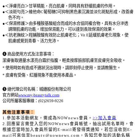
●
＜淨膚亮白＞
甘草精能，亮白肌膚，同時具有舒緩肌膚的作用。
●
＜淡斑勻亮＞維他命C葡萄糖可抑制黑色素沉澱並淡化斑點形成，改善膚
色不均。
●
＜保濕修護＞
由多種胺基酸組合而成的水合協同複合物，具有水分滲透
調理肌膚的功能，增加保濕能力，可以達到長效保濕的效果。
●
＜抗老撫紋＞
羥脯胺酸有效防止肌膚老化；
Vit E
延緩肌膚老化現象，使
肌膚感覺到青春、活力充沛。
➍
商品使用方式及注意事項
：
潔膚後取適量水漾亮白霜於指腹，輕柔按摩臉部肌膚至皮膚完全吸收。
*
使用時如有造成不適狀況出現時，請即刻停止使用，並請教醫生。
*
皮膚有受傷、紅腫現象不能使用本產品。
➎
總代理公司名稱
：城繐股份有限公司
官方網站
www.my-beautytalk.com
公司所屬客服專線：
(02)2659-9226
其他注意事項：
1.
參加本活動網友，需成為NOWnews會員。
>>加入會員
2.
回應留言需登入您的NOWnews會員帳號，抽出試用名單時，會
根據您當時加入會員所留的E-mail寄發得獎通知，若您沒收到E-
mail可來信至beauty@nownews.com，告知您參加的活動名稱