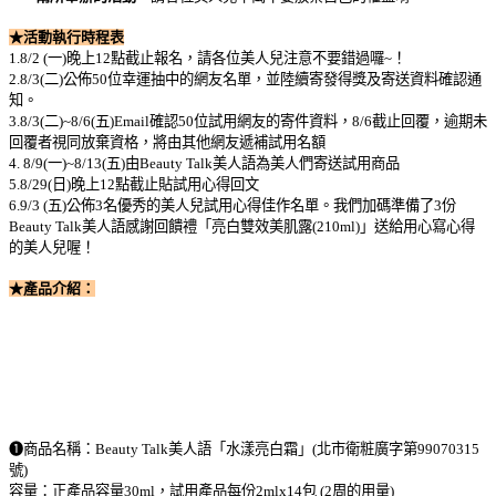
★活動執行時程表
1.8/2 (
一
)
晚上
12
點截止報名，請各位美人兒注意不要錯過囉
~
！
2.8/3(
二
)
公佈
50
位幸運抽中的網友名單，並陸續寄發得獎及寄送資料確認通
知。
3.8/3(
二
)~8/6(
五
)Email
確認
50
位試用網友的寄件資料，
8/6
截止回覆，逾期未
回覆者視同放棄資格，將由其他網友遞補試用名額
4. 8/9(
一
)~8/13(
五
)
由
Beauty Talk
美人語為美人們寄送試用商品
5.8/29(
日
)
晚上
12
點截止貼試用心得回文
6.9/3 (
五
)
公佈
3
名優秀的美人兒試用心得佳作名單。我們加碼準備了
3
份
Beauty Talk
美人語感謝回饋禮
「亮白雙效美肌露(210ml)」
送給用心寫心得
的美人兒喔！
★產品介紹：
➊
商品名稱：
Beauty Talk
美人語「水漾亮白霜」
(
北市衛粧廣字第
99070315
號
)
容量：正產品容量
30ml
，試用產品每份
2mlx14
包
(2
周的用量
)