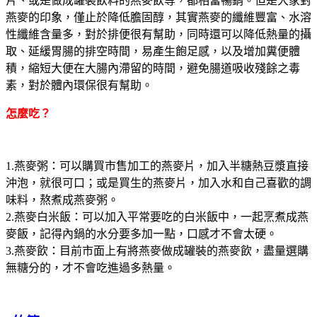
片、或是做成罐裝飲料的燕麥飲等，都相當暢銷。但是大家對
燕麥的印象，僅止於降低膽固醇，其實燕麥的纖維豐富、水溶
性纖維含量多，對於排便很有幫助，同時還可以降低熱量的攝
取、延緩胃腸的排空時間，易產生飽足感，以及增加糞便體
積，縮短大便在大腸內滯留的時間，避免腸道吸收殘餘之毒
素，對於體內環保很有幫助。
怎麼吃？
1.燕麥粥：可以購買市售加工的燕麥片，加入半糖熱豆漿直接
沖泡，就很可口；或是買生的燕麥片，加入水和自己喜歡的調
味料，熬煮成燕麥粥。
2.燕麥白米飯：可以加入平常要吃的白米飯中，一起烹煮成燕
麥飯，記得內鍋的水分要多加一點，口感才不會太硬。
3.燕麥飲：目前市面上有將燕麥做成罐裝的燕麥飲，盡量選購
無糖分的，才不會吃進過多熱量。