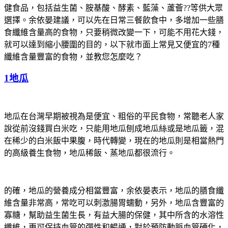
健食品，包括益生菌、胺基酸、酵素、藍藻、蘆薈??等供大眾
選擇。余依晏建議，可以先在日常三餐飲食中，多增加一些膳
食纖維含量高的食物，只要稍微改變一下，可能不用花大錢，
就可以達到縮小腰圍的目的，以下就市面上常見又便宜的7種
纖維含量豐富的食物，並教您怎麼吃？
1地瓜
地瓜在台灣早期被視為是便宜、粗俗的平民食物，常聽老人家
說從前沒錢買白米吃，只能用地瓜刨成地瓜絲或是地瓜籤，混
在稀少的白米飯中果腹，時代轉變，現在的地瓜則是相當熱門
的高級養生食物，地瓜稀飯、蒸地瓜都很流行。
的確，地瓜的營養成分相當豐富，余依晏表示，地瓜的膳食纖
維含量非常高，常吃可以刺激腸胃蠕動，另外，地瓜含豐富的
寡糖，幫助益生菌生長，有益大腸的保健，其中所含的水溶性
纖維，更可保持血管的彈性和暢通，對於預防動脈血管硬化，