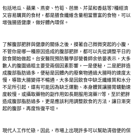
包括地瓜、蘋果、燕麥、竹筍、芭樂、芹菜和香菇等7種經濟
又容易購買的食材，都是膳食纖維含量相當豐富的食物，可以
增強腸道健康，做好體內環保。
了解腹部肥胖與健康的關係之後，摸著自己微微突起的小腹，
不管你是哪一種原因造成的腹部肥胖，都可以先從調整平日的
飲食開始做起。台安醫院預防醫學部營養師余依晏表示，大多
數人的腹圍過粗主要受兩個因素影響，一是便秘，二是肥胖造
成腹部脂肪過多，便秘是因體內的廢棄物通過大腸時的速度太
慢，導致大腸變得不暢通，大多是因飲食中缺乏纖維質和水分
不足所引起，還有可能因為缺乏運動、本身體質讓腸胃蠕動速
度較慢，或攝取藥物的副作用如長期服用瀉藥??等，至於肥胖
造成腹部脂肪過多，更是應該利用調整飲食的方法，讓日漸突
起的腹部，再度恢復平坦。
現代人工作忙碌，因此，市場上出現許多可以幫助清宿便的保