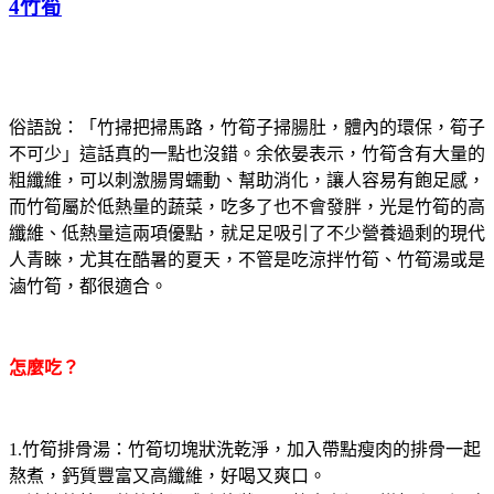
4竹筍
俗語說：「竹掃把掃馬路，竹筍子掃腸肚，體內的環保，筍子
不可少」這話真的一點也沒錯。余依晏表示，竹筍含有大量的
粗纖維，可以刺激腸胃蠕動、幫助消化，讓人容易有飽足感，
而竹筍屬於低熱量的蔬菜，吃多了也不會發胖，光是竹筍的高
纖維、低熱量這兩項優點，就足足吸引了不少營養過剩的現代
人青睞，尤其在酷暑的夏天，不管是吃涼拌竹筍、竹筍湯或是
滷竹筍，都很適合。
怎麼吃？
1.竹筍排骨湯：竹筍切塊狀洗乾淨，加入帶點瘦肉的排骨一起
熬煮，鈣質豐富又高纖維，好喝又爽口。