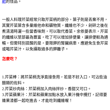
肥
的佳品。
一般人料理芹菜經常只取芹菜柄的部分，葉子則是丟棄不用，
其實芹菜葉含多量維他命和礦物質，纖維也不少，剁碎之後在
煮清湯時灑一些當香味劑，可以取代香菜。余依晏表示，芹菜
的纖維以莖部最為豐富，吃了可以增加排便量，讓排便較為通
暢，但需特別提醒的是，要限鉀的腎臟病患，應避免生食芹菜
或喝芹菜汁，以免攝取過多的鉀離子。
怎麼吃？
1.芹菜棒：將芹菜柄洗淨直接食用，若是不好入口，可沾些油
醋類的佐料。
2.芹菜炒肉絲：芹菜柄加入肉絲拌炒，香甜又可口。
3.芹菜蘋果汁：芹菜和蘋果加點水放入果汁機中攪打，記得要
連果渣都一起吃進去，才能吃到纖維喔！