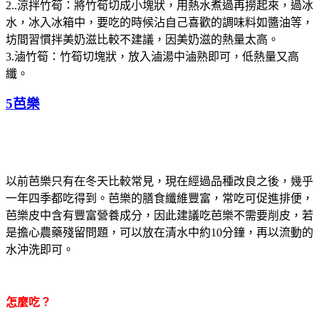
2..涼拌竹筍：將竹筍切成小塊狀，用熱水煮過再撈起來，過冰
水，冰入冰箱中，要吃的時候沾自己喜歡的調味料如醬油等，
坊間習慣拌美奶滋比較不建議，因美奶滋的熱量太高。
3.滷竹筍：竹筍切塊狀，放入滷湯中滷熟即可，低熱量又高
纖。
5芭樂
以前芭樂只有在冬天比較常見，現在經過品種改良之後，幾乎
一年四季都吃得到。芭樂的膳食纖維豐富，常吃可促進排便，
芭樂皮中含有豐富營養成分，因此建議吃芭樂不需要削皮，若
是擔心農藥殘留問題，可以放在清水中約10分鐘，再以流動的
水沖洗即可。
怎麼吃？