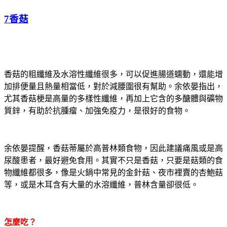
7香菇
香菇的粗纖維及水溶性纖維很多，可以促進腸道蠕動，還能增
加排便量且熱量相當低，對於減腰圍很有幫助。余依晏指出，
尤其香菇梗是高量的多樣性纖維，再加上它含的多醣體與礦物
質鋅，有助於抗腫瘤、加強免疫力，是很好的食物。
余依晏提醒，香菇蒂屬於高普林類食物，因此建議痛風或是高
尿酸患者，最好避免食用。其實不只是香菇，只要是菇類的食
物纖維都很多，像是火鍋中常見的金針菇、夜市裡賣的杏鮑菇
等，或是木耳含有大量的水溶纖維，普林含量卻很低。
怎麼吃？