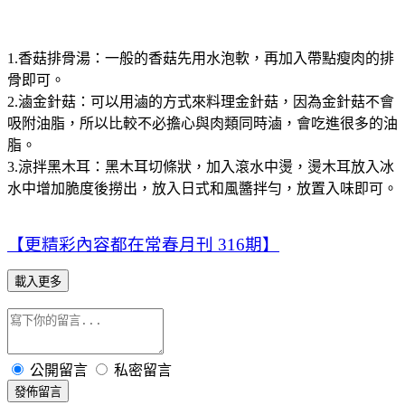
1.香菇排骨湯：一般的香菇先用水泡軟，再加入帶點瘦肉的排
骨即可。
2.滷金針菇：可以用滷的方式來料理金針菇，因為金針菇不會
吸附油脂，所以比較不必擔心與肉類同時滷，會吃進很多的油
脂。
3.涼拌黑木耳：黑木耳切條狀，加入滾水中燙，燙木耳放入冰
水中增加脆度後撈出，放入日式和風醬拌勻，放置入味即可。
【更精彩內容都在常春月刊 316期】
載入更多
公開留言
私密留言
發佈留言