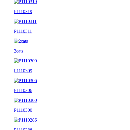
P1110319
P1110311
2cats
P1110309
P1110306
P1110300
P1110286