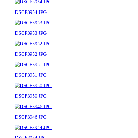
DSCF3954.JPG
DSCF3953.JPG
DSCF3952.JPG
DSCF3951.JPG
DSCF3950.JPG
DSCF3946.JPG
DSCF3944.JPG