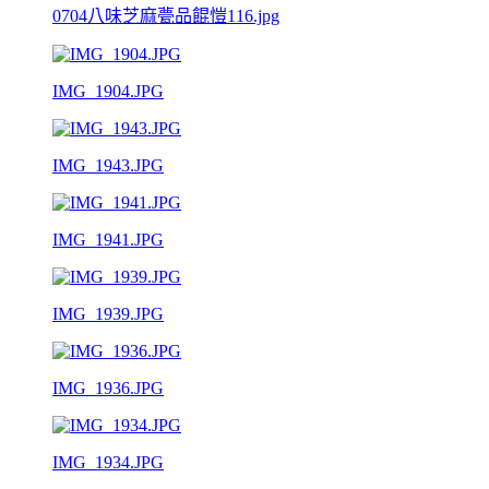
0704八味芝麻甍品餛愷116.jpg
IMG_1904.JPG
IMG_1943.JPG
IMG_1941.JPG
IMG_1939.JPG
IMG_1936.JPG
IMG_1934.JPG