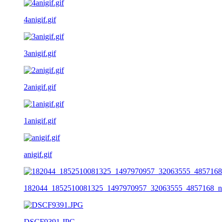
4anigif.gif
3anigif.gif
2anigif.gif
1anigif.gif
anigif.gif
182044_1852510081325_1497970957_32063555_4857168_n
DSCF9391.JPG