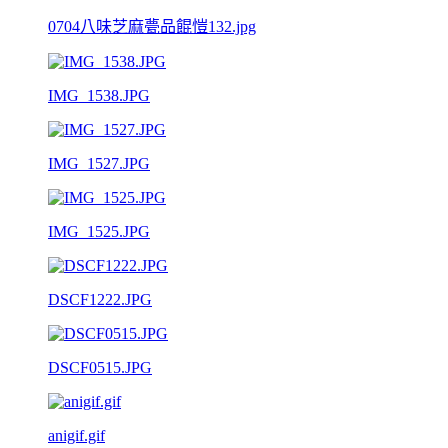
0704八味芝麻甍品餛愷132.jpg
IMG_1538.JPG
IMG_1527.JPG
IMG_1525.JPG
DSCF1222.JPG
DSCF0515.JPG
anigif.gif