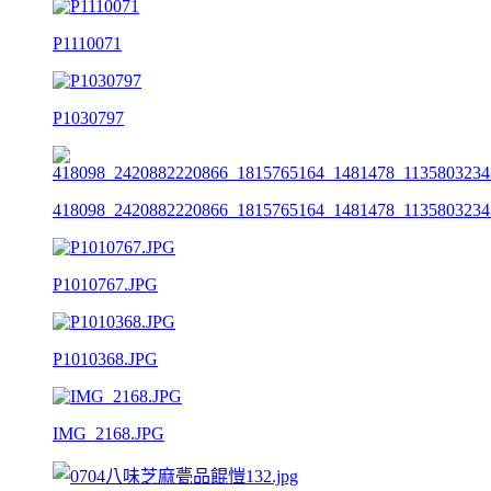
P1110071
P1030797
418098_2420882220866_1815765164_1481478_1135803234
P1010767.JPG
P1010368.JPG
IMG_2168.JPG